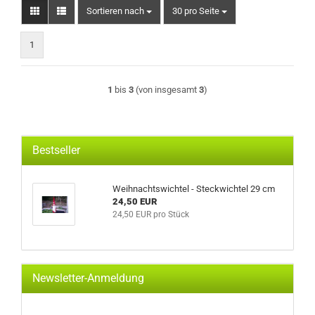
Sortieren nach
pro Seite
Sortieren nach
30 pro Seite
1
1
bis
3
(von insgesamt
3
)
Bestseller
Weihnachtswichtel - Steckwichtel 29 cm
24,50 EUR
24,50 EUR pro Stück
Newsletter-Anmeldung