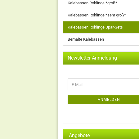
Kalebassen Rohlinge *groß*
Kalebassen Rohlinge *sehr groß*
Kalebassen Rohlinge Spar-Sets
Bemalte Kalebassen
Newsletter-Anmeldung
WEITER
E-
ZUR
Mail
NEWSLETTER-
ANMELDUNG
ANMELDEN
Angebote