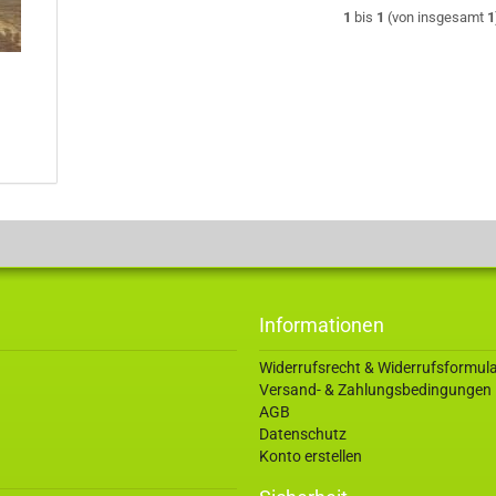
1
bis
1
(von insgesamt
1
Informationen
Widerrufsrecht & Widerrufsformul
Versand- & Zahlungsbedingungen
AGB
Datenschutz
Konto erstellen