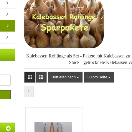
Kalebassen Rohlinge als Set - Pakete mit Kalebassen zu 
Stück - getrocknete Kalebassen 
Sortieren nach
pro Seite
Sortieren nach
30 pro Seite
1