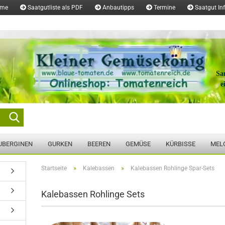
ome
Saatgutliste als PDF
Anbautipps
Termine
Saatgut In
Sa
e
Suche...
UBERGINEN
GURKEN
BEEREN
GEMÜSE
KÜRBISSE
MEL
»
»
Startseite
Kalebassen
Kalebassen Rohlinge Spar-Sets
Kalebassen Rohlinge Sets