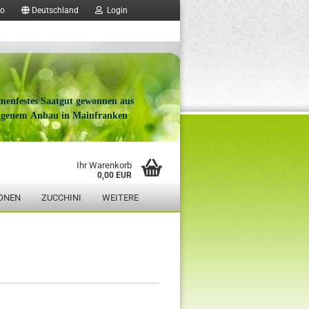
fo
Deutschland
Login
menfestes Saatgut gewonnen aus
igenem Anbau in Mainfranken
Ihr Warenkorb
0,00 EUR
ONEN
ZUCCHINI
WEITERE