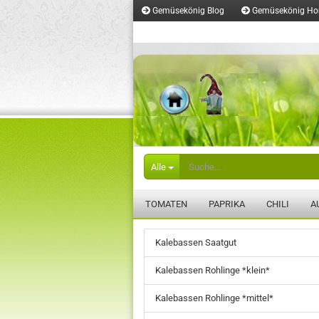
Gemüsekönig Blog
Gemüsekönig H
Merkzettel
Alle
TOMATEN
PAPRIKA
CHILI
A
Kalebassen Saatgut
Kalebassen Rohlinge *klein*
Kalebassen Rohlinge *mittel*