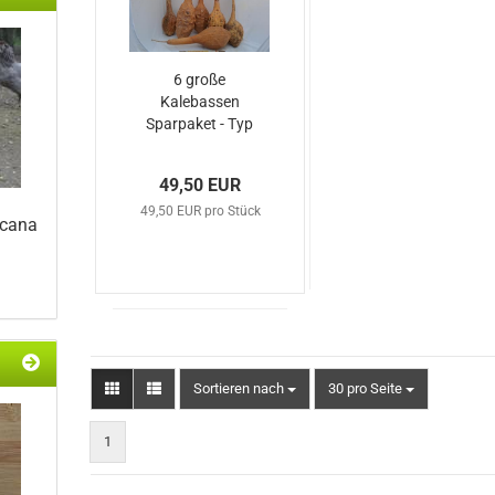
6 große
Kalebassen
Sparpaket - Typ
"Mareka" -
Dinosaurier-
49,50 EUR
Kalebassen
49,50 EUR pro Stück
ucana
Sortieren nach
pro Seite
Sortieren nach
30 pro Seite
1