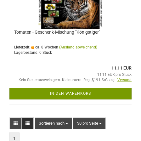
Tomaten - Geschenk-Mischung "Königstiger"
Lieferzeit:
ca. 8 Wochen
(Ausland abweichend)
Lagerbestand: 0 Stück
11,11 EUR
11,11 EUR pro Stück
Kein Steuerausweis gem. Kleinuntern.-Reg. §19 UStG zzgl.
Versand
IN DEN WARENKORB
Sortieren nach
pro Seite
Sortieren nach
30 pro Seite
1