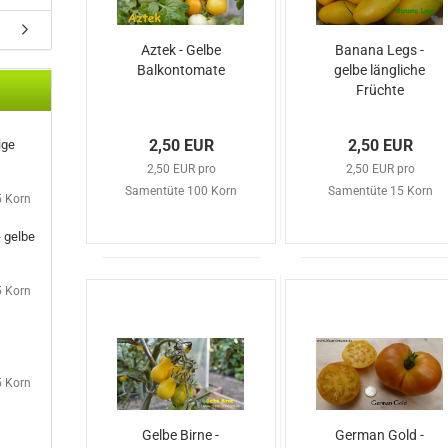
Aztek - Gelbe
Banana Legs -
Balkontomate
gelbe längliche
Früchte
2,50 EUR
2,50 EUR
ige
2,50 EUR pro
2,50 EUR pro
Samentüte 100 Korn
Samentüte 15 Korn
5 Korn
 gelbe
5 Korn
5 Korn
Gelbe Birne -
German Gold -