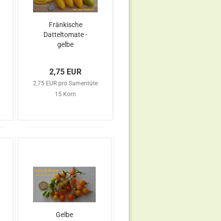
Fränkische
Datteltomate -
gelbe
Flaschentomate
2,75 EUR
2,75 EUR pro Samentüte
15 Korn
Gelbe