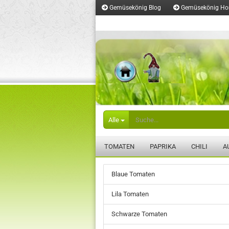
Gemüsekönig Blog
Gemüsekönig H
Merkzettel
Alle
TOMATEN
PAPRIKA
CHILI
A
Blaue Tomaten
Lila Tomaten
Schwarze Tomaten