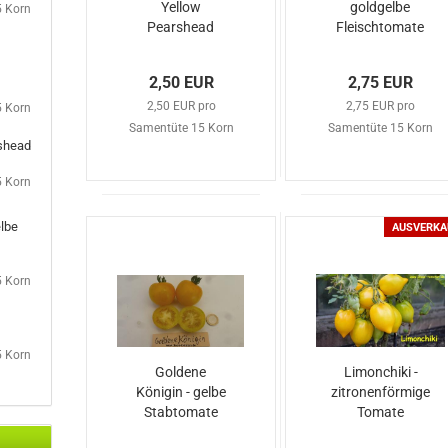
Yellow
goldgelbe
5 Korn
Pearshead
Fleischtomate
2,50 EUR
2,75 EUR
2,50 EUR pro
2,75 EUR pro
5 Korn
Samentüte 15 Korn
Samentüte 15 Korn
rshead
5 Korn
lbe
AUSVERKA
5 Korn
5 Korn
Goldene
Limonchiki -
Königin - gelbe
zitronenförmige
Stabtomate
Tomate