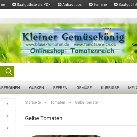
ome
Saatgutliste als PDF
Anbautipps
Termine
Saatgut In
Sa
e
Suche...
UBERGINEN
GURKEN
BEEREN
GEMÜSE
KÜRBISSE
MEL
»
»
Startseite
Tomaten
Gelbe Tomaten
Gelbe Tomaten