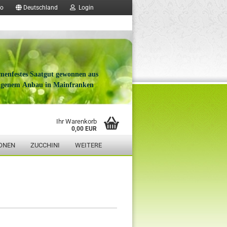
fo
Deutschland
Login
menfestes Saatgut gewonnen aus
igenem Anbau in Mainfranken
Ihr Warenkorb
0,00 EUR
ONEN
ZUCCHINI
WEITERE