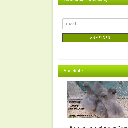
WEITER
E-
ZUR
Mail
NEWSLETTER-
ANMELDUNG
ANMELDEN
Angebote
Bruteier von perlgrauen Zwer