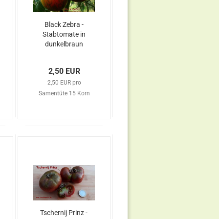
Black Zebra -
Stabtomate in
dunkelbraun
mit grünen
Streifen
2,50 EUR
2,50 EUR pro
Samentüte 15 Korn
Tschernij Prinz -