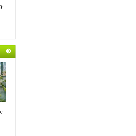
g-
re