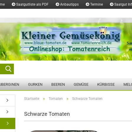
ome
Saatgutliste als PDF
Anbautipps
Termine
Saatgut In
Sa
e
Suche...
UBERGINEN
GURKEN
BEEREN
GEMÜSE
KÜRBISSE
MEL
»
»
Startseite
Tomaten
Schwarze Tomaten
Schwarze Tomaten