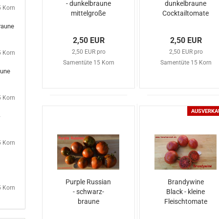
- dunkelbraune
dunkelbraune
5 Korn
mittelgroße
Cocktailtomate
Birnen
raune
2,50 EUR
2,50 EUR
2,50 EUR pro
2,50 EUR pro
5 Korn
Samentüte 15 Korn
Samentüte 15 Korn
aune
5 Korn
AUSVERKA
-
5 Korn
Purple Russian
Brandywine
5 Korn
- schwarz-
Black - kleine
braune
Fleischtomate
Salattomate