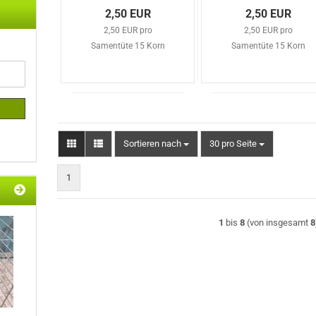
2,50 EUR
2,50 EUR
2,50 EUR pro
2,50 EUR pro
Samentüte 15 Korn
Samentüte 15 Korn
Sortieren nach
pro Seite
Sortieren nach
30 pro Seite
1
1
bis
8
(von insgesamt
8