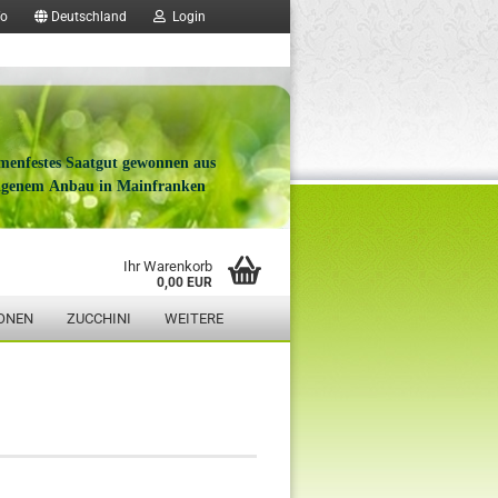
fo
Deutschland
Login
menfestes Saatgut gewonnen aus
igenem Anbau in Mainfranken
Ihr Warenkorb
0,00 EUR
ONEN
ZUCCHINI
WEITERE