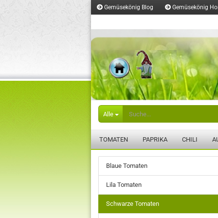
Gemüsekönig Blog
Gemüsekönig H
Merkzettel
Alle
TOMATEN
PAPRIKA
CHILI
A
Blaue Tomaten
Lila Tomaten
Schwarze Tomaten