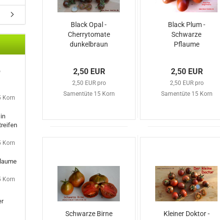
Black Opal -
Black Plum -
Cherrytomate
Schwarze
dunkelbraun
Pflaume
2,50 EUR
2,50 EUR
e
2,50 EUR pro
2,50 EUR pro
Samentüte 15 Korn
Samentüte 15 Korn
5 Korn
in
reifen
5 Korn
flaume
5 Korn
er
Schwarze Birne
Kleiner Doktor -