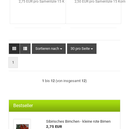
2,75 EUR pro Samentüte 15 Korn
2,50 EUR pro Samentüte 15 Korn
Sortieren nach
pro Seite
Sortieren nach
30 pro Seite
1
1
bis
12
(von insgesamt
12
)
Bestseller
Sibirisches Birnchen - kleine rote Birnen
2,75 EUR