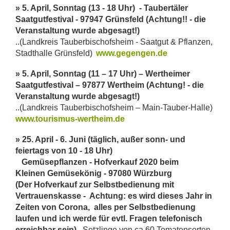
» 5. April, Sonntag (13 - 18 Uhr) - Taubertäler
Saatgutfestival - 97947 Grünsfeld (Achtung!! - die
Veranstaltung wurde abgesagt!)
..(Landkreis Tauberbischofsheim - Saatgut & Pflanzen,
Stadthalle Grünsfeld)
www.gegengen.de
» 5. April, Sonntag (11 – 17 Uhr) – Wertheimer
Saatgutfestival – 97877 Wertheim (Achtung! - die
Veranstaltung wurde abgesagt!)
..(Landkreis Tauberbischofsheim – Main-Tauber-Halle)
www.tourismus-wertheim.de
» 25. April - 6. Juni (täglich, außer sonn- und
feiertags von 10 - 18 Uhr)
Gemüsepflanzen - Hofverkauf 2020 beim
Kleinen Gemüsekönig - 97080 Würzburg
(Der Hofverkauf zur Selbstbedienung mit
Vertrauenskasse - Achtung: es wird dieses Jahr in
Zeiten von Corona, alles per Selbstbedienung
laufen und ich werde für evtl. Fragen telefonisch
erreichbar sein)
..Setzlinge von ca.60 Tomatensorten,