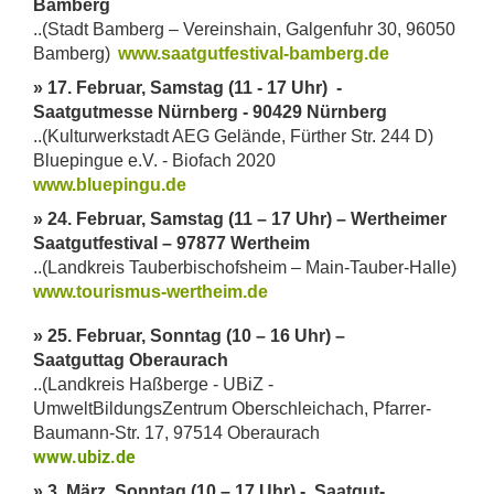
Bamberg
..(Stadt Bamberg – Vereinshain, Galgenfuhr 30, 96050
Bamberg)
www.saatgutfestival-bamberg.de
» 17. Februar, Samstag (11 - 17 Uhr) -
Saatgutmesse Nürnberg - 90429 Nürnberg
..(Kulturwerkstadt AEG Gelände, Fürther Str. 244 D)
Bluepingue e.V. - Biofach 2020
www.bluepingu.de
» 24. Februar, Samstag (11 – 17 Uhr) – Wertheimer
Saatgutfestival – 97877 Wertheim
..(Landkreis Tauberbischofsheim – Main-Tauber-Halle)
www.tourismus-wertheim.de
» 25. Februar, Sonntag (10 – 16 Uhr) –
Saatguttag Oberaurach
..(Landkreis Haßberge - UBiZ -
UmweltBildungsZentrum Oberschleichach, Pfarrer-
Baumann-Str. 17, 97514 Oberaurach
www.ubiz.de
» 3. März, Sonntag (10 – 17 Uhr) - Saatgut-