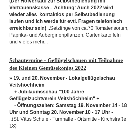
(Der Hofverkauf zur Selbstbedienung mit
Vertrauenskasse - Achtung: Auch 2022 wird
wieder alles kontaktlos per Selbstbedienung
laufen und ich werde für evtl. Fragen telefonisch
erreichbar sein)
..Setzlinge von ca.70 Tomatensorten,
Paprika- und Auberginenpflanzen, Gartenkartoffeln
und vieles mehr...
Schautermine - Geflügelschauen mit Teilnahme
des Kleinen Gemüsekönigs 2022
» 19. und 20. November - Lokalgeflügelschau
Veitshöchheim
+ Jubiläumsschau "100 Jahre
Geflügelzuchtverein Veitshöchheim" +
- Öffnungszeiten: Samstag 19. November 14 - 18
Uhr und Sonntag 20. November 10 - 17 Uhr -
..(St. Vitus Schule - Turnhalle - Ortsmitte - Kirchstraße
18)
-