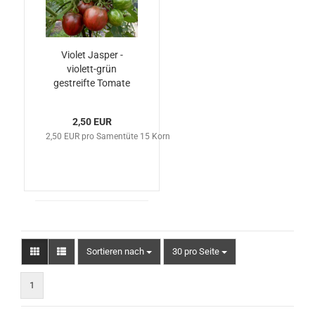
Violet Jasper -
violett-grün
gestreifte Tomate
2,50 EUR
2,50 EUR pro Samentüte 15 Korn
Sortieren nach
pro Seite
Sortieren nach
30 pro Seite
1