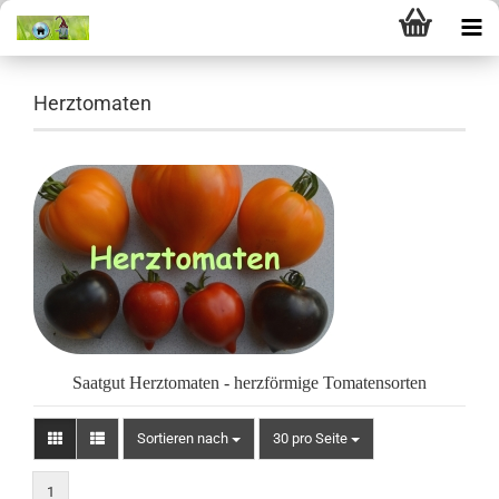
Herztomaten
Saatgut Herztomaten - herzförmige Tomatensorten
Sortieren nach
pro Seite
Sortieren nach
30 pro Seite
1