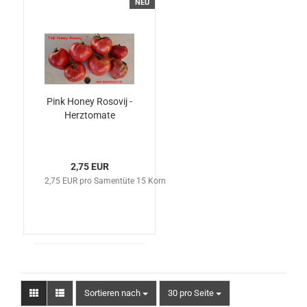
NEU
Pink Honey Rosovij -
Herztomate
2,75 EUR
2,75 EUR pro Samentüte 15 Korn
Sortieren nach
pro Seite
Sortieren nach
30 pro Seite