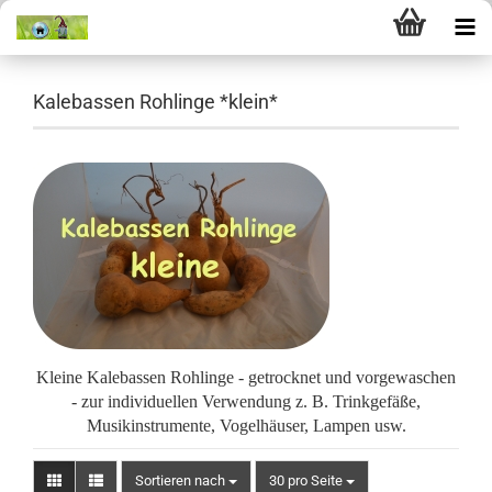
Kalebassen Rohlinge *klein*
Kleine Kalebassen Rohlinge - getrocknet und vorgewaschen
- zur individuellen Verwendung z. B. Trinkgefäße,
Musikinstrumente, Vogelhäuser, Lampen usw.
Sortieren nach
pro Seite
Sortieren nach
30 pro Seite