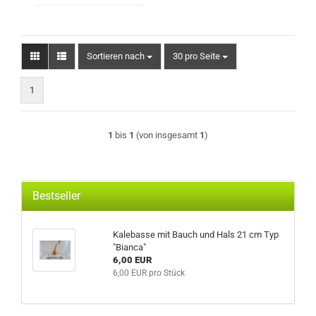
Sortieren nach
pro Seite
Sortieren nach
30 pro Seite
1
1
bis
1
(von insgesamt
1
)
Bestseller
Kalebasse mit Bauch und Hals 21 cm Typ
"Bianca"
6,00 EUR
6,00 EUR pro Stück