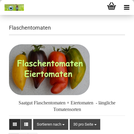
Flaschentomaten
Saatgut Flaschentomaten + Eiertomaten - längliche
Tomatensorten
Sortieren nach
pro Seite
Sortieren nach
30 pro Seite