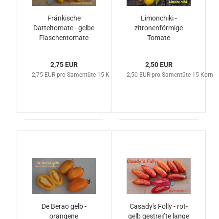
Fränkische
Limonchiki -
Datteltomate - gelbe
zitronenförmige
Flaschentomate
Tomate
2,75 EUR
2,50 EUR
2,75 EUR pro Samentüte 15 Korn
2,50 EUR pro Samentüte 15 Korn
De Berao gelb -
Casady's Folly - rot-
orangene
gelb gestreifte lange