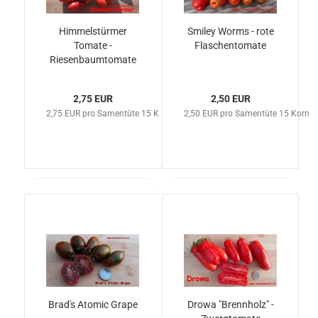
Himmelstürmer
Smiley Worms - rote
Tomate -
Flaschentomate
Riesenbaumtomate
2,75 EUR
2,50 EUR
2,75 EUR pro Samentüte 15 Korn
2,50 EUR pro Samentüte 15 Korn
Brad's Atomic Grape
Drowa "Brennholz" -