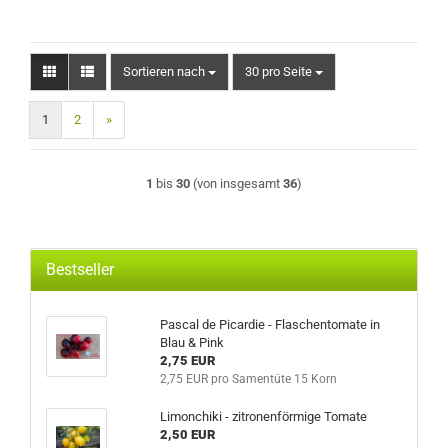
Sortieren nach
pro Seite
Sortieren nach
30 pro Seite
1
2
»
1
bis
30
(von insgesamt
36
)
Bestseller
Pascal de Picardie - Flaschentomate in
Blau & Pink
2,75 EUR
2,75 EUR pro Samentüte 15 Korn
Limonchiki - zitronenförmige Tomate
2,50 EUR