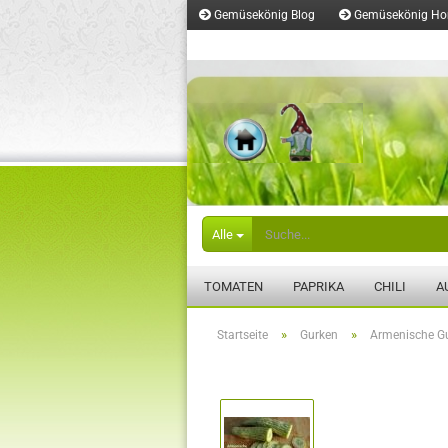
Gemüsekönig Blog
Gemüsekönig H
Merkzettel
Alle
TOMATEN
PAPRIKA
CHILI
A
»
»
Startseite
Gurken
Armenische Gu