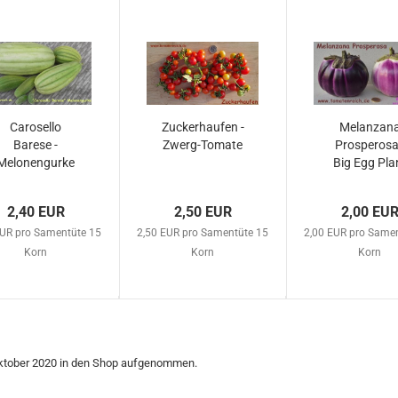
Carosello
Zuckerhaufen -
Melanzan
Barese -
Zwerg-Tomate
Prosperosa
Melonengurke
Big Egg Pla
2,40 EUR
2,50 EUR
2,00 EU
EUR pro Samentüte 15
2,50 EUR pro Samentüte 15
2,00 EUR pro Same
Korn
Korn
Korn
 Oktober 2020 in den Shop aufgenommen.