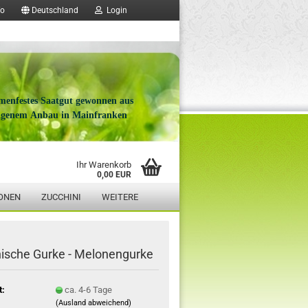
fo
Deutschland
Login
menfestes Saatgut gewonnen aus
igenem Anbau in Mainfranken
Ihr Warenkorb
0,00 EUR
ONEN
ZUCCHINI
WEITERE
ische Gurke - Melonengurke
t:
ca. 4-6 Tage
(Ausland abweichend)