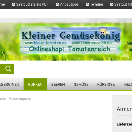
ome
Saatgutliste als PDF
Anbautipps
Termine
Saatgut In
Sa
e
Suche...
UBERGINEN
GURKEN
BEEREN
GEMÜSE
KÜRBISSE
MEL
rke - Melonengurke
Armen
Lieferzei