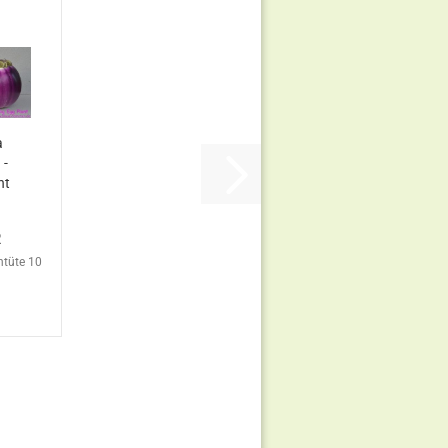
a
 -
nt
R
ntüte 10