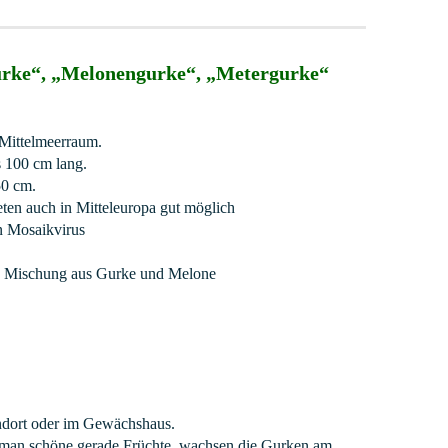
rke“, „Melonengurke“, „Metergurke“
Mittelmeerraum.
s 100 cm lang.
50 cm.
ten auch in Mitteleuropa gut möglich
en Mosaikvirus
 Mischung aus Gurke und Melone
dort oder im Gewächshaus.
t man schöne gerade Früchte, wachsen die Gurken am