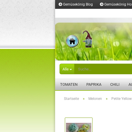
Gemüsekönig Blog
Gemüsekönig H
Merkzettel
Alle
TOMATEN
PAPRIKA
CHILI
A
»
»
Startseite
Melonen
Petite Yello