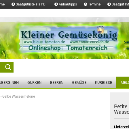
ome
Saatgutliste als PDF
Anbautipps
Termine
Saatgut In
Sa
e
Suche...
UBERGINEN
GURKEN
BEEREN
GEMÜSE
KÜRBISSE
MEL
w - Gelbe Wassermelone
Petite
Wasse
Lieferzei