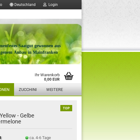
fo
Deutschland
Login
menfestes Saatgut gewonnen aus
igenem Anbau in Mainfranken
Ihr Warenkorb
0,00 EUR
ONEN
ZUCCHINI
WEITERE
TOP
 Yellow - Gelbe
rmelone
t:
ca. 4-6 Tage