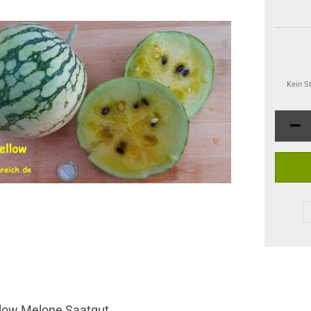
Kein S
llow Melone Saatgut