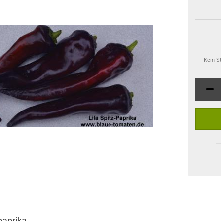
Kein S
zpaprika