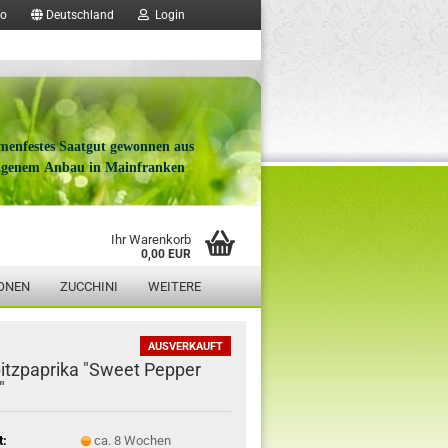
fo
Deutschland
Login
menfestes Saatgut gewonnen aus
igenem Anbau in Mainfranken
Ihr Warenkorb
0,00 EUR
ONEN
ZUCCHINI
WEITERE
AUSVERKAUFT
pitzpaprika "Sweet Pepper
"
t:
ca. 8 Wochen