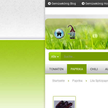
Gemüsekönig Blog
Gemüsekönig H
Merkzettel
Alle
TOMATEN
PAPRIKA
CHILI
A
»
»
Startseite
Paprika
Lila Spitzpap