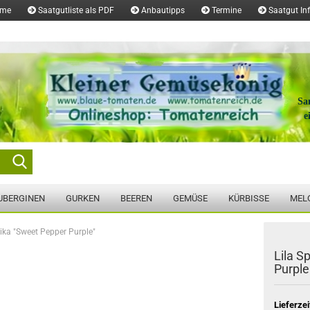
ome
Saatgutliste als PDF
Anbautipps
Termine
Saatgut In
Sa
e
Suche...
UBERGINEN
GURKEN
BEEREN
GEMÜSE
KÜRBISSE
MEL
rika "Sweet Pepper Purple"
Lila S
Purple
Lieferzei