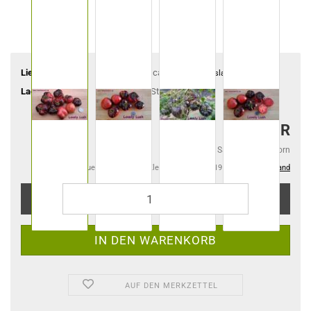
Lieferzeit:
ca. 4-6 Tage
(Ausland abweichend)
Lagerbestand:
3
Stück
2,75 EUR
2,75 EUR pro Samentüte 15 Korn
Kein Steuerausweis gem. Kleinuntern.-Reg. §19 UStG zzgl.
Versand
AUF DEN MERKZETTEL