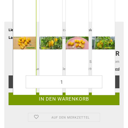
Lieferzeit:
ca. 4-6 Tage
(Ausland abweichend)
Lagerbestand:
4
Stück
2,50 EUR
2,50 EUR pro Samentüte 15 Korn
Kein Steuerausweis gem. Kleinuntern.-Reg. §19 UStG zzgl.
Versand
AUF DEN MERKZETTEL