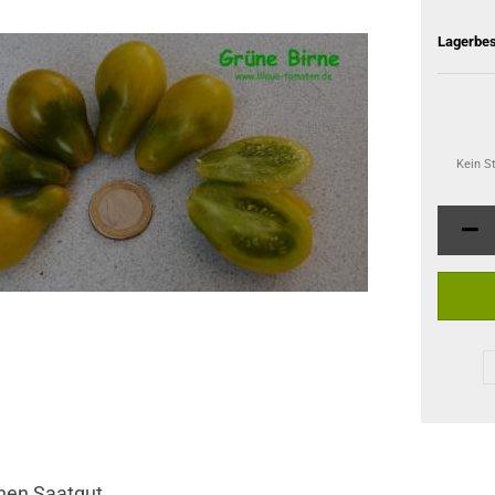
Lagerbes
Kein S
nen Saatgut