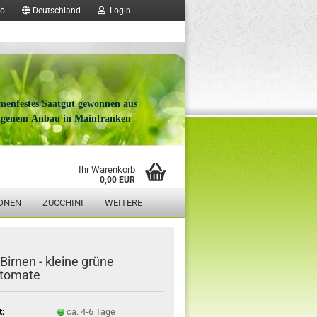
fo
Deutschland
Login
menfestes Saatgut gewonnen aus
igenem Anbau in Mainfranken
Ihr Warenkorb
0,00 EUR
ONEN
ZUCCHINI
WEITERE
Birnen - kleine grüne
ntomate
t:
ca. 4-6 Tage