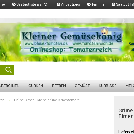
ome
Saatgutliste als PDF
Anbautipps
Termine
Saatgut In
Sa
e
Suche...
UBERGINEN
GURKEN
BEEREN
GEMÜSE
KÜRBISSE
MEL
»
ten
Grüne Birnen - kleine grüne Birnentomate
Grüne 
Birne
Lieferzei