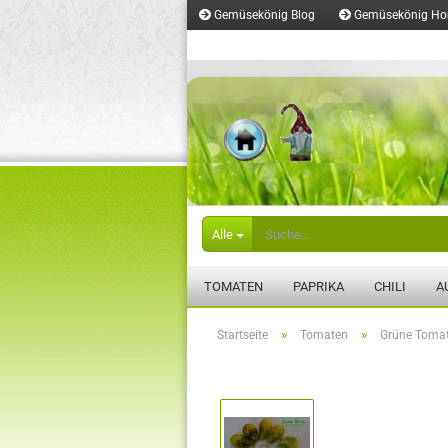
Gemüsekönig Blog
Gemüsekönig H
Merkzettel
Alle
TOMATEN
PAPRIKA
CHILI
A
»
»
Startseite
Tomaten
Grüne Toma