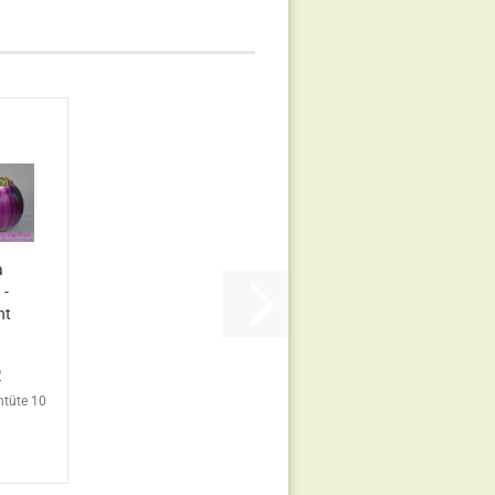
a
 -
nt
R
ntüte 10