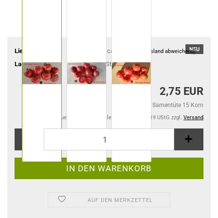
NEU
Lieferzeit:
ca. 4-6 Tage
(Ausland abweichend)
Lagerbestand:
2
Stück
2,75 EUR
2,75 EUR pro Samentüte 15 Korn
Kein Steuerausweis gem. Kleinuntern.-Reg. §19 UStG zzgl.
Versand
AUF DEN MERKZETTEL