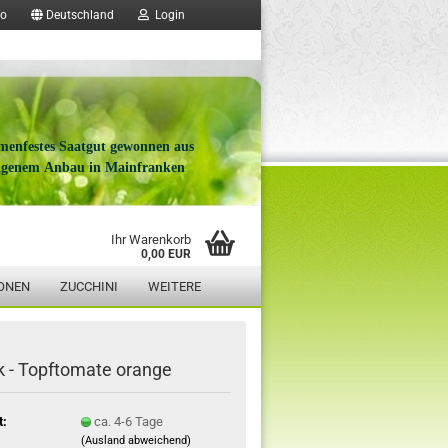
fo
Deutschland
Login
menfestes Saatgut gewonnen aus
igenem Anbau in Mainfranken
Ihr Warenkorb
0,00 EUR
ONEN
ZUCCHINI
WEITERE
 - Topftomate orange
t:
ca. 4-6 Tage
(Ausland abweichend)