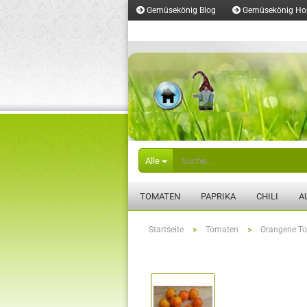
Gemüsekönig Blog
Gemüsekönig H
Merkzettel
Alle
TOMATEN
PAPRIKA
CHILI
A
»
»
Startseite
Tomaten
Orangene T