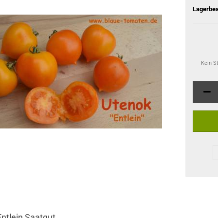
Lagerbes
Kein S
Entlein Saatgut