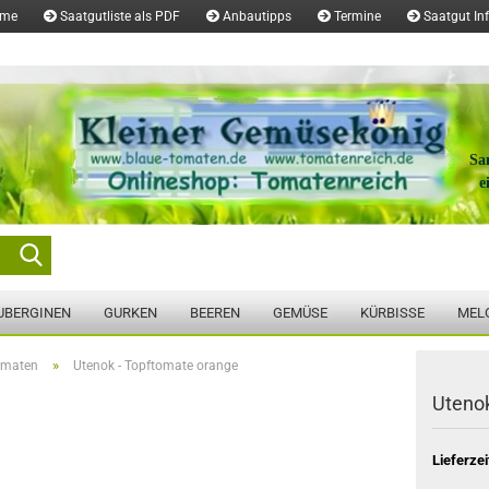
ome
Saatgutliste als PDF
Anbautipps
Termine
Saatgut In
Sa
e
Suche...
UBERGINEN
GURKEN
BEEREN
GEMÜSE
KÜRBISSE
MEL
»
omaten
Utenok - Topftomate orange
Utenok
Lieferzei