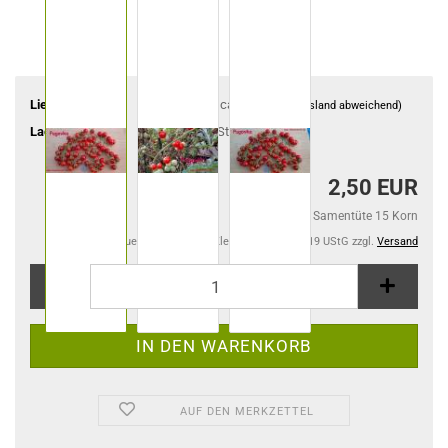
Lieferzeit:
ca. 4-6 Tage
(Ausland abweichend)
Lagerbestand:
4
Stück
2,50 EUR
2,50 EUR pro Samentüte 15 Korn
Kein Steuerausweis gem. Kleinuntern.-Reg. §19 UStG zzgl.
Versand
AUF DEN MERKZETTEL