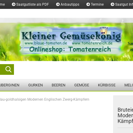
ome
Saatgutliste als PDF
Anbautipps
Termine
Saatgut In
Sa
e
Suche...
UBERGINEN
GURKEN
BEEREN
GEMÜSE
KÜRBISSE
MEL
 blau-goldhalsigen Modernen Englischen Zwerg-Kämpfern
Brutei
Moder
Kämpf