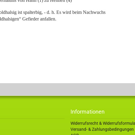
Verhältnis von Hahn (1) zu Hennen (4)
dhalsig ist spalterbig, - d. h. Es wird beim Nachwuchs
ldhalsigen“ Gefieder anfallen.
Informationen
Widerrufsrecht & Widerrufsformul
Versand- & Zahlungsbedingungen