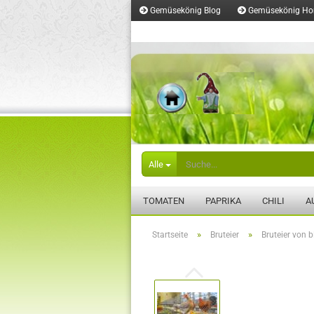
Gemüsekönig Blog
Gemüsekönig H
Merkzettel
Alle
TOMATEN
PAPRIKA
CHILI
A
»
»
Startseite
Bruteier
Bruteier von