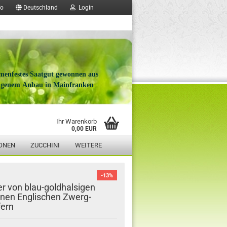
fo
Deutschland
Login
menfestes Saatgut gewonnen aus
igenem Anbau in Mainfranken
Ihr Warenkorb
0,00 EUR
ONEN
ZUCCHINI
WEITERE
-13%
er von blau-goldhalsigen
nen Englischen Zwerg-
ern