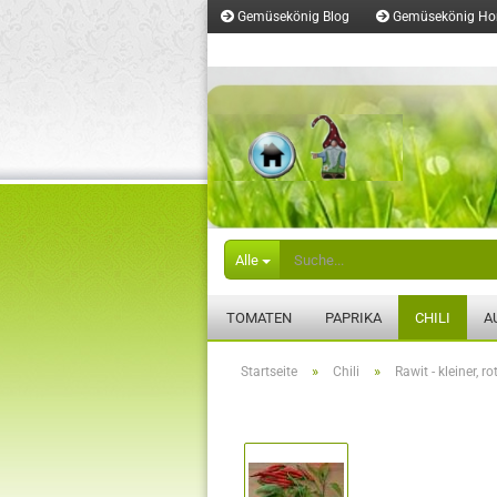
Gemüsekönig Blog
Gemüsekönig H
Merkzettel
Alle
TOMATEN
PAPRIKA
CHILI
A
»
»
Startseite
Chili
Rawit - kleiner, ro