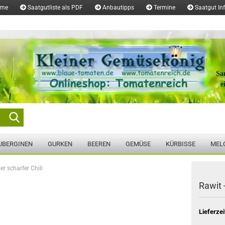
ome
Saatgutliste als PDF
Anbautipps
Termine
Saatgut In
Sa
e
Suche...
UBERGINEN
GURKEN
BEEREN
GEMÜSE
KÜRBISSE
MEL
ter scharfer Chili
Rawit -
Lieferzei