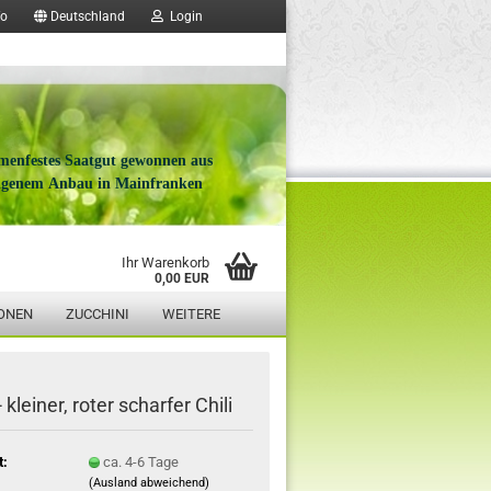
fo
Deutschland
Login
menfestes Saatgut gewonnen aus
igenem Anbau in Mainfranken
Ihr Warenkorb
0,00 EUR
ONEN
ZUCCHINI
WEITERE
 kleiner, roter scharfer Chili
t:
ca. 4-6 Tage
(Ausland abweichend)