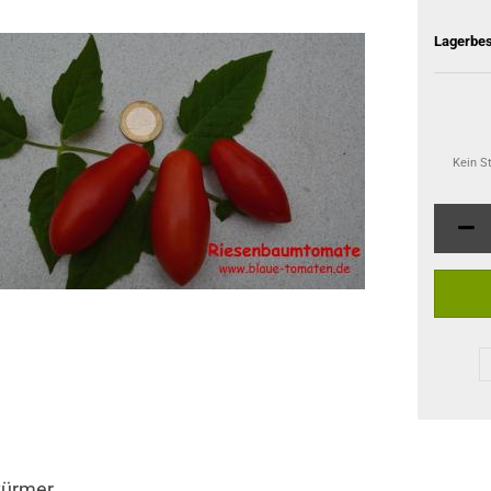
Lagerbes
Kein S
türmer