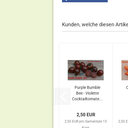
Kunden, welche diesen Artikel
Purple Bumble
C
Bee - Violette
Cocktailtomate...
2,50 EUR
2,50 EUR pro Samentüte 15
2,50 
Korn