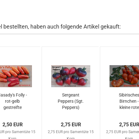
 bestellten, haben auch folgende Artikel gekauft:
asady's Folly -
Sergeant
Sibirische
rot-gelb
Peppers (Sgt.
Birnchen -
gestreifte
Peppers)
kleine rote
lange...
Birnen...
2,50 EUR
2,75 EUR
2,75 EU
EUR pro Samentüte 15
2,75 EUR pro Samentüte 15
2,75 EUR pro Same
Korn
Korn
Korn