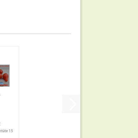
s
R
ntüte 15