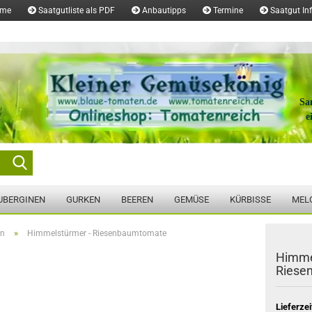
ome
Saatgutliste als PDF
Anbautipps
Termine
Saatgut In
Sa
e
Suche...
UBERGINEN
GURKEN
BEEREN
GEMÜSE
KÜRBISSE
MEL
»
en
Himmelstürmer - Riesenbaumtomate
Himme
Riese
Lieferzei