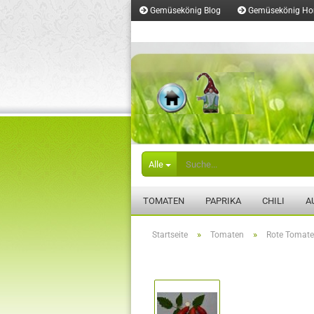
Gemüsekönig Blog
Gemüsekönig H
Merkzettel
Alle
TOMATEN
PAPRIKA
CHILI
A
»
»
Startseite
Tomaten
Rote Tomat