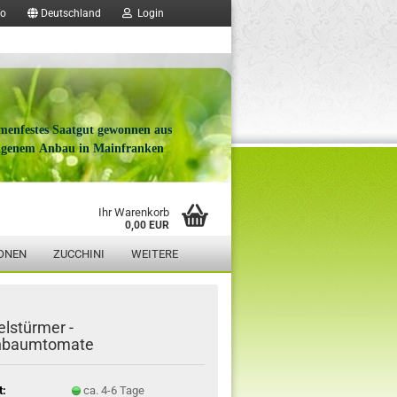
fo
Deutschland
Login
menfestes Saatgut gewonnen aus
igenem Anbau in Mainfranken
Ihr Warenkorb
0,00 EUR
ONEN
ZUCCHINI
WEITERE
lstürmer -
nbaumtomate
t:
ca. 4-6 Tage