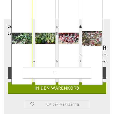
Lieferzeit:
ca. 4-6 Tage
(Ausland abweichend)
Lagerbestand:
3
Stück
2,40 EUR
2,40 EUR pro Samentüte 15 Korn
Kein Steuerausweis gem. Kleinuntern.-Reg. §19 UStG zzgl.
Versand
AUF DEN MERKZETTEL