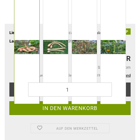
TOP
Lieferzeit:
ca. 4-6 Tage
(Ausland abweichend)
Lagerbestand:
2
Stück
2,60 EUR
2,60 EUR pro Samentüte 10 Korn
Kein Steuerausweis gem. Kleinuntern.-Reg. §19 UStG zzgl.
Versand
AUF DEN MERKZETTEL